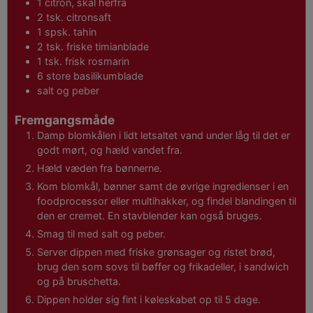
1
citron, skal herfra
2
tsk.
citronsaft
1
spsk.
tahin
2
tsk.
friske timianblade
1
tsk.
frisk rosmarin
6
store basilikumblade
salt og peber
Fremgangsmåde
Damp blomkålen i lidt letsaltet vand under låg til det er
godt mørt, og hæld vandet fra.
Hæld væden fra bønnerne.
Kom blomkål, bønner samt de øvrige ingredienser i en
foodprocessor eller multihakker, og findel blandingen til
den er cremet. En stavblender kan også bruges.
Smag til med salt og peber.
Server dippen med friske grønsager og ristet brød,
brug den som sovs til bøffer og frikadeller, i sandwich
og på bruschetta.
Dippen holder sig fint i køleskabet op til 5 dage.