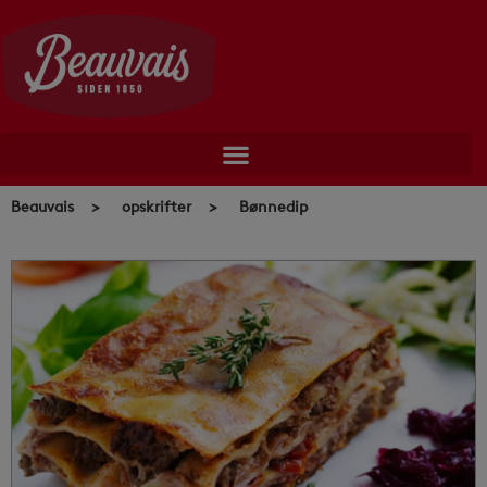
Skip
to
content
Beauvais
>
opskrifter
>
Bønnedip