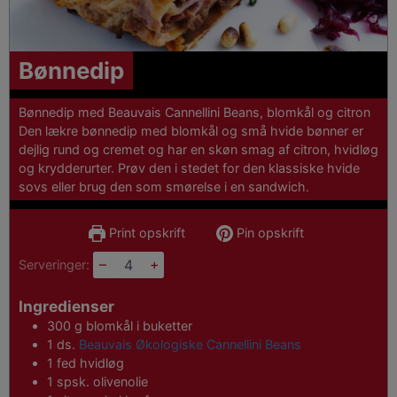
Bønnedip
Bønnedip med Beauvais Cannellini Beans, blomkål og citron
Den lækre bønnedip med blomkål og små hvide bønner er
dejlig rund og cremet og har en skøn smag af citron, hvidløg
og krydderurter. Prøv den i stedet for den klassiske hvide
sovs eller brug den som smørelse i en sandwich.
Print opskrift
Pin opskrift
–
+
Serveringer:
Ingredienser
300
g
blomkål i buketter
1
ds.
Beauvais Økologiske Cannellini Beans
1
fed
hvidløg
1
spsk.
olivenolie