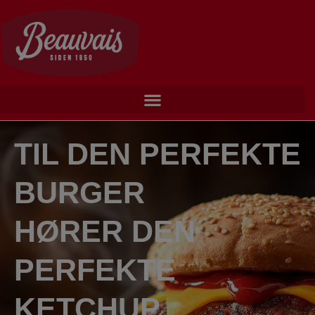
Skip
to
content
TIL DEN PERFEKTE
BURGER
HØRER DEN
PERFEKTE
KETCHUP