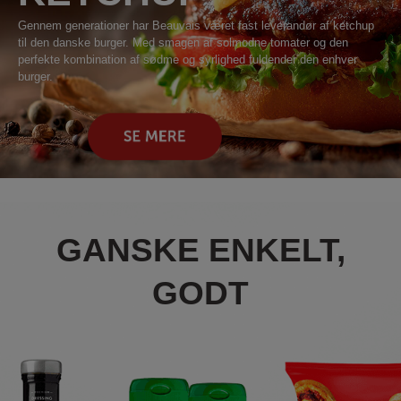
Gennem generationer har Beauvais været fast leverandør af ketchup
til den danske burger. Med smagen af solmodne tomater og den
perfekte kombination af sødme og syrlighed fuldender den enhver
burger.
GANSKE ENKELT,
GODT