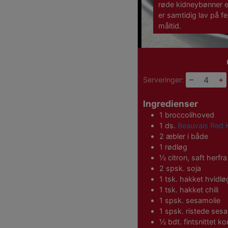
røde kidneybønner er
er samtidig lav på fe
måltid.
–
+
Serveringer:
Ingredienser
1
broccolihoved
1
ds.
Beauvais Red 
2
æbler i både
1
rødløg
½
citron, saft herfra
2
spsk.
soja
1
tsk.
hakket hvidlø
1
tsk.
hakket chili
1
spsk.
sesamolie
1
spsk.
ristede ses
½
bdt.
fintsnittet ko