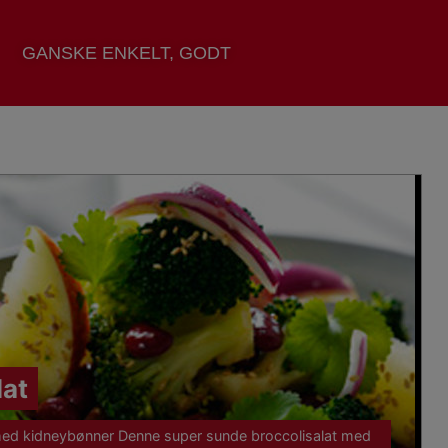
GANSKE ENKELT, GODT
lat
 med kidneybønner Denne super sunde broccolisalat med