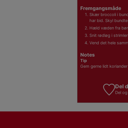
Fremgangsmåde
Skær broccoli i bund
har bid. Skyl bundte
Hæld væden fra bøn
Snit rødløg i striml
Vend det hele samm
Notes
Tip
Gem gerne lidt koriander
Del d
Del o