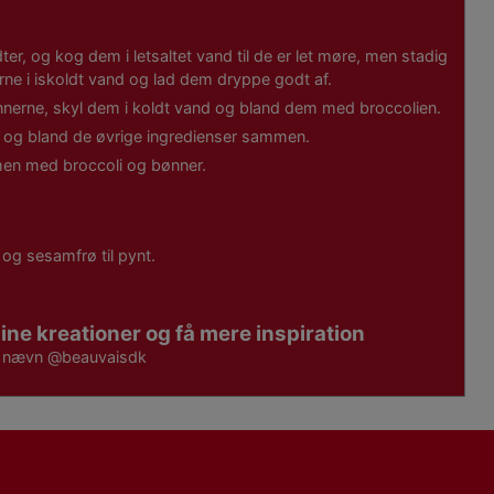
ter, og kog dem i letsaltet vand til de er let møre, men stadig
rne i iskoldt vand og lad dem dryppe godt af.
nerne, skyl dem i koldt vand og bland dem med broccolien.
er og bland de øvrige ingredienser sammen.
en med broccoli og bønner.
 og sesamfrø til pynt.
ine kreationer og få mere inspiration
g nævn
@beauvaisdk