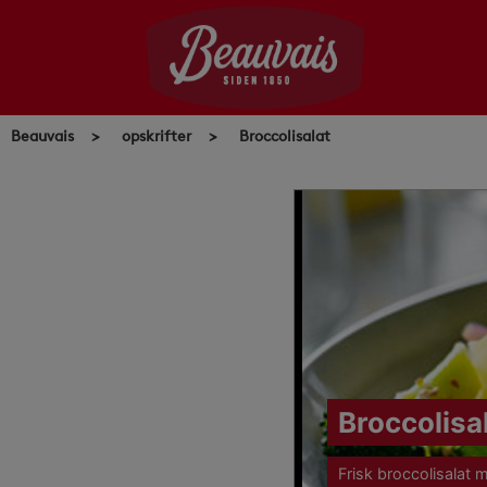
Skip
to
content
Beauvais
>
opskrifter
>
Broccolisalat
Broccolisa
Frisk broccolisalat