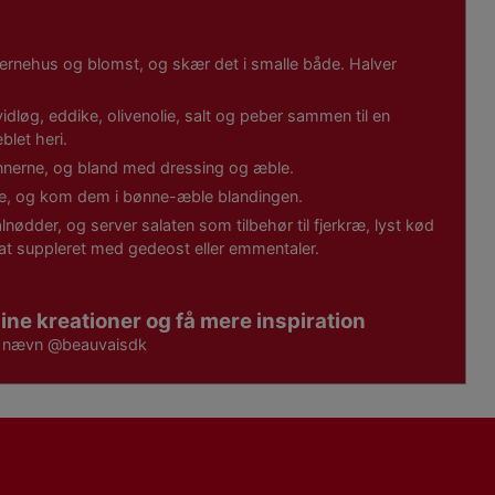
 kernehus og blomst, og skær det i smalle både. Halver
idløg, eddike, olivenolie, salt og peber sammen til en
blet heri.
nerne, og bland med dressing og æble.
erne, og kom dem i bønne-æble blandingen.
nødder, og server salaten som tilbehør til fjerkræ, lyst kød
lat suppleret med gedeost eller emmentaler.
ine kreationer og få mere inspiration
g nævn
@beauvaisdk