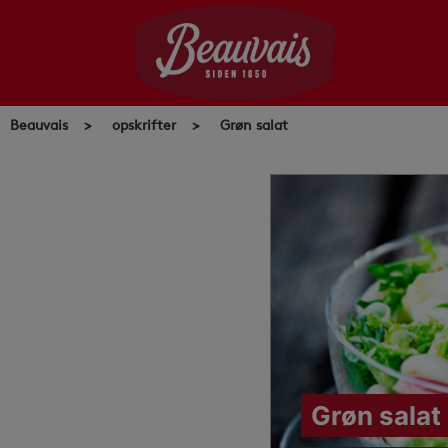
Skip
to
content
Beauvais
>
opskrifter
>
Grøn salat
Grøn salat