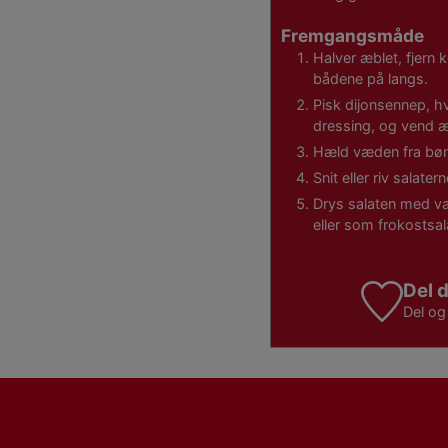
Fremgangsmåde
Halver æblet, fjern
bådene på langs.
Pisk dijonsennep, hv
dressing, og vend æ
Hæld væden fra bøn
Snit eller riv salat
Drys salaten med val
eller som frokostsa
Del d
Del o