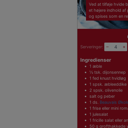
Ved at tilføje hvide 
et højere indhold af 
og spises som en ret 
–
+
Serveringer:
Ingredienser
1
æble
½
tsk.
dijonsennep
1
fed
knust hvidløg
1
spsk.
æbleeddike
2
spsk.
olivenolie
salt og peber
1
ds.
Beauvais Økolo
1
frise eller mini rom
1
julesalat
1
fricille salat eller
50
g
grofthakkede 