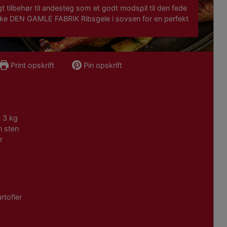
t tilbehør til andesteg som et godt modspil til den fede
kke DEN GAMLE FABRIK Ribsgele i sovsen for en perfekt
Print opskrift
Pin opskrift
. 3 kg
n sten
r
rtofler