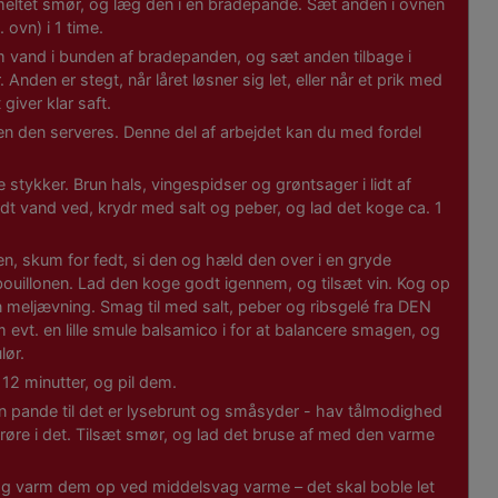
eltet smør, og læg den i en bradepande. Sæt anden i ovnen
 ovn) i 1 time.
m vand i bunden af bradepanden, og sæt anden tilbage i
 Anden er stegt, når låret løsner sig let, eller når et prik med
 giver klar saft.
en den serveres. Denne del af arbejdet kan du med fordel
 stykker. Brun hals, vingespidser og grøntsager i lidt af
dt vand ved, krydr med salt og peber, og lad det koge ca. 1
n, skum for fedt, si den og hæld den over i en gryde
illonen. Lad den koge godt igennem, og tilsæt vin. Kog op
 meljævning. Smag til med salt, peber og ribsgelé fra DEN
vt. en lille smule balsamico i for at balancere smagen, og
lør.
 12 minutter, og pil dem.
n pande til det er lysebrunt og småsyder - hav tålmodighed
røre i det. Tilsæt smør, og lad det bruse af med den varme
 og varm dem op ved middelsvag varme – det skal boble let