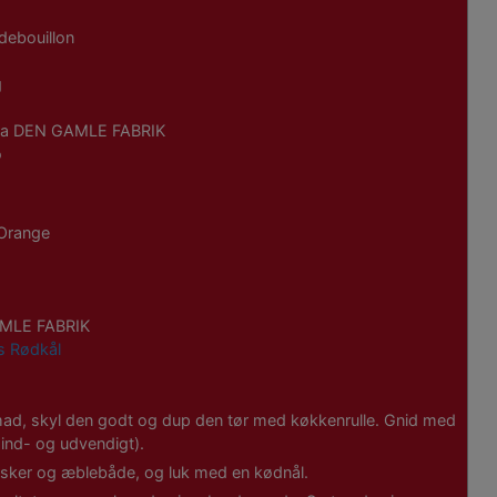
debouillon
g
 fra DEN GAMLE FABRIK
o
 Orange
AMLE FABRIK
s Rødkål
ad, skyl den godt og dup den tør med køkkenrulle. Gnid med
 ind- og udvendigt).
sker og æblebåde, og luk med en kødnål.