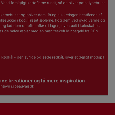
 Vend forsigtigt kartoflerne rundt, så de bliver pænt lysebrune
n kernehuset og halver dem. Bring sukkerlagen bestående af
illesukker i kog. Tilsæt æblerne, kog dem ved svag varme og
, og lad dem derefter afkøle i lagen, eventuelt i køleskabet.
des de halve æbler med en pæn teskefuld ribsgelé fra DEN
Rødkål - den syrlige og søde rødkål, giver et dejligt modspil
ine kreationer og få mere inspiration
g nævn
@beauvaisdk