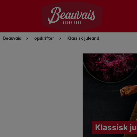
Skip
to
content
Beauvais
>
opskrifter
>
Klassisk juleand
Klassisk j