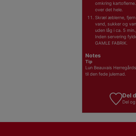
omkring kartoflerne.
over det hele.
Skræl æblerne, fjer
vand, sukker og van
uden låg i ca. 5 min.
Inden servering fyl
GAMLE FABRIK.
Notes
Tip
Lun Beauvais Herregårds 
til den fede julemad.
Del d
Del o