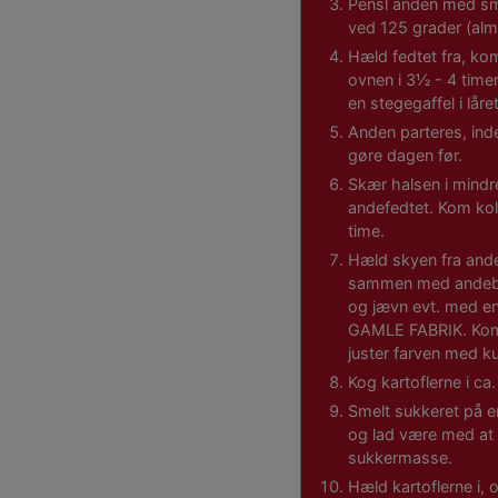
Pensl anden med sm
ved 125 grader (alm.
Hæld fedtet fra, ko
ovnen i 3½ - 4 timer.
en stegegaffel i låret
Anden parteres, ind
gøre dagen før.
Skær halsen i mindre
andefedtet. Kom kol
time.
Hæld skyen fra ande
sammen med andebou
og jævn evt. med en
GAMLE FABRIK. Kom e
juster farven med ku
Kog kartoflerne i ca.
Smelt sukkeret på e
og lad være med at 
sukkermasse.
Hæld kartoflerne i,