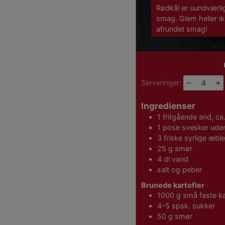
Rødkål er uundværlig
smag. Glem heller i
afrundet smag!
–
+
Serveringer:
Ingredienser
1
fritgående and, ca
1
pose
svesker ude
3
friske syrlige æble
25
g
smør
4
dl
vand
salt og peber
Brunede kartofler
1000
g
små faste ka
4-5
spsk.
sukker
50
g
smør