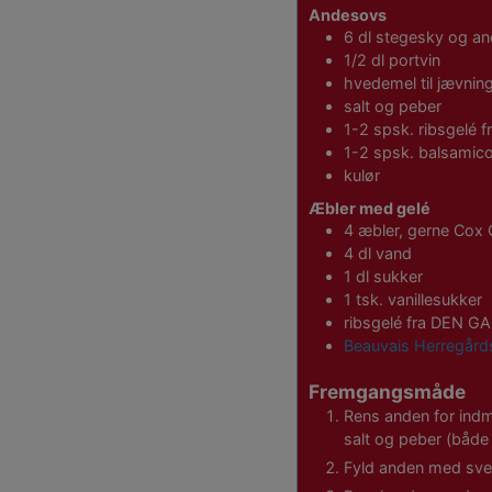
Andesovs
6
dl
stegesky og an
1/2
dl
portvin
hvedemel til jævnin
salt og peber
1-2
spsk.
ribsgelé
1-2
spsk.
balsamic
kulør
Æbler med gelé
4
æbler, gerne Cox
4
dl
vand
1
dl
sukker
1
tsk.
vanillesukker
ribsgelé fra DEN G
Beauvais Herregård
Fremgangsmåde
Rens anden for indm
salt og peber (både
Fyld anden med sve