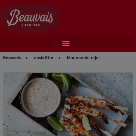
Skip
to
content
Beauvais
>
opskrifter
>
Marinerede rejer