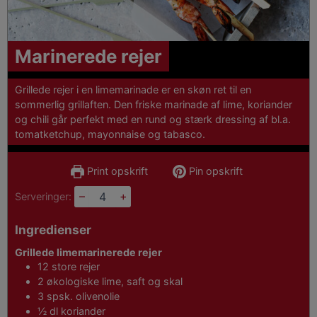
Marinerede rejer
Grillede rejer i en limemarinade er en skøn ret til en
sommerlig grillaften. Den friske marinade af lime, koriander
og chili går perfekt med en rund og stærk dressing af bl.a.
tomatketchup, mayonnaise og tabasco.
Print opskrift
Pin opskrift
–
+
Serveringer:
Ingredienser
Grillede limemarinerede rejer
12
store rejer
2
økologiske lime, saft og skal
3
spsk.
olivenolie
½
dl
koriander