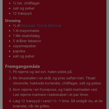
½
tsk.
chiliflager
salt og peber
12
træspyd
Dressing
½
dl
Beauvais Tomat Ketchup
1
dl
mayonnaise
1
lille skalotteløg
5
dråber
tabasco
cayennepeber
paprika
salt og peber
Fremgangsmåde
Pil rejerne og lad evt. halen sidde på.
Riv limeskallen i en skål, og pres saften heri. Tilsæt
olivenolie, hakkede koriander, chiliflager, salt og peber.
Kom rejerne i en frysepose, og hæld marinaden ved.
Lad rejerne marinere i køleskabet i et par timer.
Læg 12 træspyd i vand i ½ -1 time. Så undgår du, at de
brænder, når de grilles.