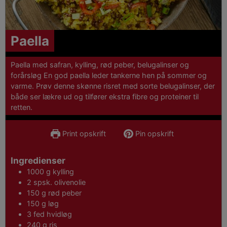
Paella
Paella med safran, kylling, rød peber, belugalinser og
forårsløg En god paella leder tankerne hen på sommer og
varme. Prøv denne skønne risret med sorte belugalinser, der
både ser lækre ud og tilfører ekstra fibre og proteiner til
retten.
Print opskrift
Pin opskrift
Ingredienser
1000
g
kylling
2
spsk.
olivenolie
150
g
rød peber
150
g
løg
3
fed
hvidløg
240
g
ris