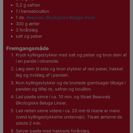
0,2
g
safran
1
l
hønsebouillon
1
ds.
Beauvais Økologiske Beluga-linser
300
g
ærter
3
forårsløg
salt og peber
Fremgangsmåde
Krydr kyllingestykker med salt og peber og brun dem af
i en pande i olivenolie.
Læg dem til side og brun stykker af rød peber, hakket
løg og hvidløg af i panden.
Kom kyllingestykker og de brunede grøntsager tilbage i
panden og tilføj ris, safran og bouillon.
Lad paella simre i ca. 10 min. og tilsæt Beauvais
Økologiske Beluga Linser.
Lad retten simre videre i ca. 20 min til risene er møre.
(vend kyllingestykkerne undervejs). Tilsæt ærterne de
sidste 2 min.
Server paella med hakkede forårsløg.