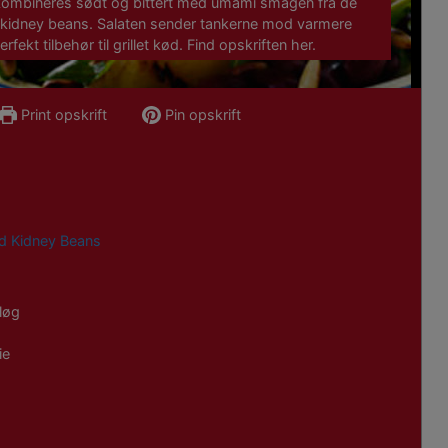
t kombineres sødt og bittert med umami smagen fra de
kidney beans. Salaten sender tankerne mod varmere
fekt tilbehør til grillet kød. Find opskriften her.
Print opskrift
Pin opskrift
d Kidney Beans
løg
ie