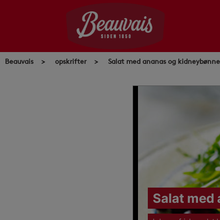
Skip
to
content
Beauvais
>
opskrifter
>
Salat med ananas og kidneybønne
Salat med