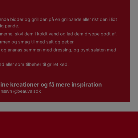
e bidder og grill den på en grillpande eller rist den i lidt
ig pande.
erne, skyl dem i koldt vand og lad dem dryppe godt af.
mmen og smag til med salt og peber.
r og ananas sammen med dressing, og pynt salaten med
eller som tilbehør til grillet kød.
ine kreationer og få mere inspiration
g nævn
@beauvaisdk