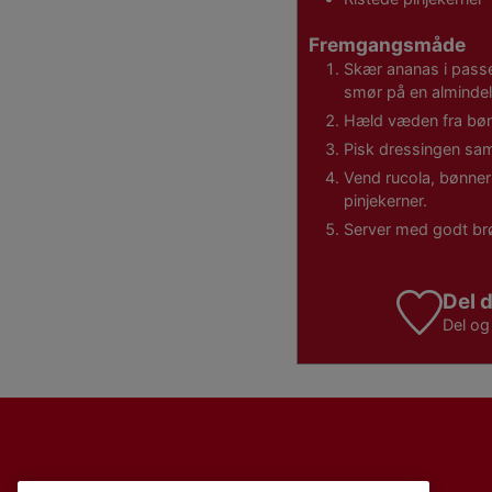
Fremgangsmåde
Skær ananas i passend
smør på en almindel
Hæld væden fra bønn
Pisk dressingen sa
Vend rucola, bønne
pinjekerner.
Server med godt brød 
Del d
Del o