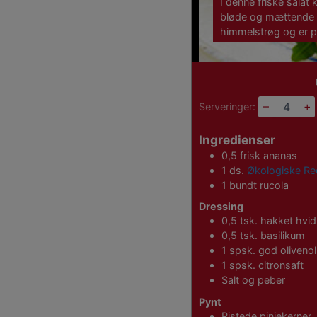
I denne friske sala
bløde og mættende 
himmelstrøg og er per
–
+
Serveringer:
Ingredienser
0,5
frisk
ananas
1
ds.
Økologiske Re
1
bundt
rucola
Dressing
0,5
tsk.
hakket hvid
0,5
tsk.
basilikum
1
spsk.
god olivenol
1
spsk.
citronsaft
Salt og peber
Pynt
Ristede pinjekerner