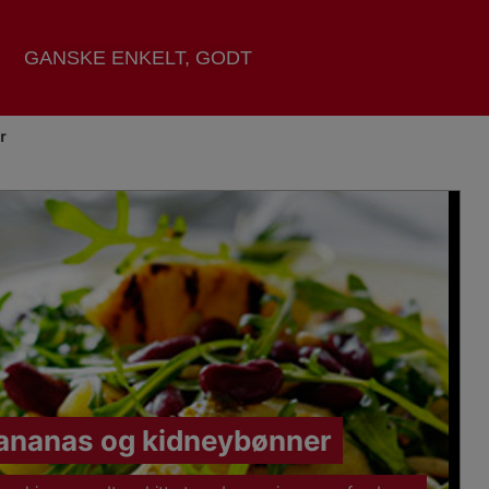
GANSKE ENKELT, GODT
r
 ananas og kidneybønner