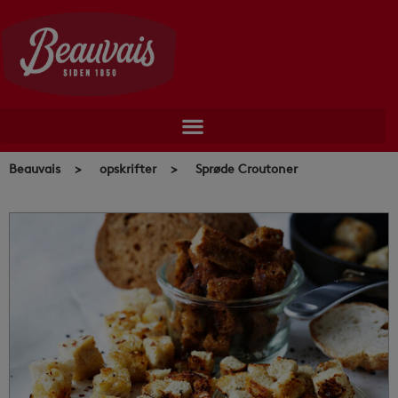
Skip
to
content
Beauvais
>
opskrifter
>
Sprøde Croutoner