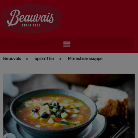
Skip
to
content
Beauvais
>
opskrifter
>
Minestronesuppe