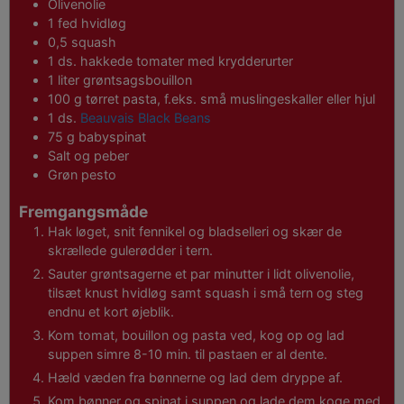
Olivenolie
1
fed
hvidløg
0,5
squash
1
ds.
hakkede tomater med krydderurter
1
liter
grøntsagsbouillon
100
g
tørret pasta, f.eks. små muslingeskaller eller hjul
1
ds.
Beauvais Black Beans
75
g
babyspinat
Salt og peber
Grøn pesto
Fremgangsmåde
Hak løget, snit fennikel og bladselleri og skær de
skrællede gulerødder i tern.
Sauter grøntsagerne et par minutter i lidt olivenolie,
tilsæt knust hvidløg samt squash i små tern og steg
endnu et kort øjeblik.
Kom tomat, bouillon og pasta ved, kog op og lad
suppen simre 8-10 min. til pastaen er al dente.
Hæld væden fra bønnerne og lad dem dryppe af.
Kom bønner og spinat i suppen og lade dem koge med