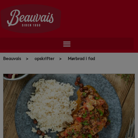
Skip
to
content
Beauvais
>
opskrifter
>
Mørbrad i fad