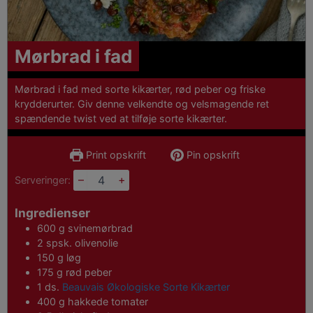
Mørbrad i fad
Mørbrad i fad med sorte kikærter, rød peber og friske
krydderurter. Giv denne velkendte og velsmagende ret
spændende twist ved at tilføje sorte kikærter.
Print opskrift
Pin opskrift
–
+
Serveringer:
Ingredienser
600
g
svinemørbrad
2
spsk.
olivenolie
150
g
løg
175
g
rød peber
1
ds.
Beauvais Økologiske Sorte Kikærter
400
g
hakkede tomater