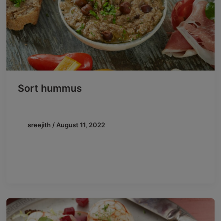
Sort hummus
sreejith
/
August 11, 2022
Du kender måske til den beigefarvede hummus, som
er lavet på almindelige, beigefarvede kikærter. Prøv
denne velsmagende hummus i nye