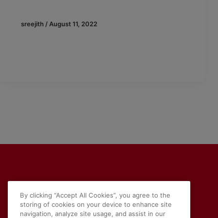
sreejith
/
August 11, 2022
Lyserød tzatziki med rødkål Denne nyfortolkede
tzatziki med rødkål smager skønt og lidt sødt. Den
gør sig godt til grillet
By clicking “Accept All Cookies”, you agree to the
storing of cookies on your device to enhance site
navigation, analyze site usage, and assist in our