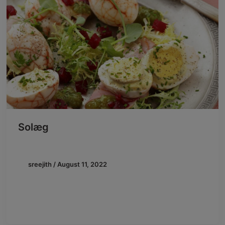
Solæg
sreejith
/
August 11, 2022
Lav de perfekte solæg Solæg er en klassisk
sønderjysk egnsret, der ser fantastisk ud på
frokostbordet. Prøv Beauvais’ opskrift på