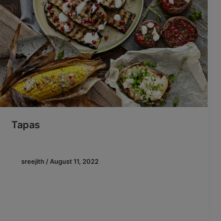
Tapas
sreejith
/
August 11, 2022
4 tapas eller tilbehør til grillet kød eller fisk Mangler
du inspiration til tilbehøret til grillen? Beauvais giver
dig her