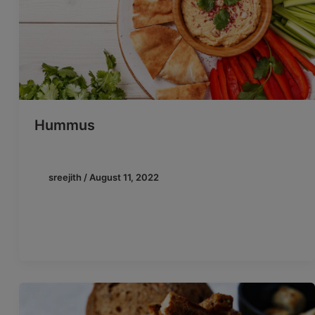
Hummus
sreejith
/
August 11, 2022
Hummus af økologiske kikærter Lav din egen
hjemmelavede hummus med Beauvais Økologiske
Kikærter. Den er nem at lave og smager