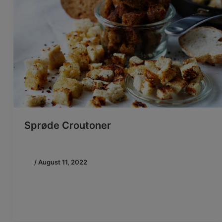
Sprøde Croutoner
/
August 11, 2022
Brug dine brødrester til sprøde croutoner Bekæmp
madspild og brug dine brødrester til at lave lækre
hjemmelavede croutoner! Server dem