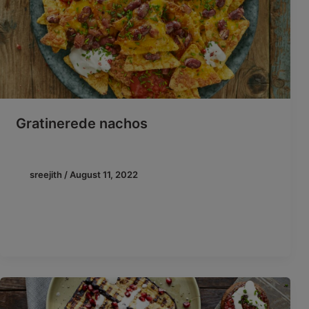
Gratinerede nachos
sreejith
/
August 11, 2022
Nachos med bønner, guacamole, salsa, cremefraiche
og friske krydderurter Prøv at tilføje røde
kidneybønner til dine nachos. De tilfører den […]