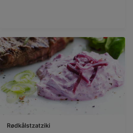
Gilleleje flækkesild er en sjællandsk egnsret. I gamle
dage saltede man sildene, så de kunne holde sig til
vintermånederne. I
Rødkålstzatziki