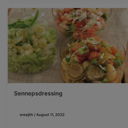
Sennepsdressing
sreejith
/
August 11, 2022
En god dressing kan gøre de fleste salater til et