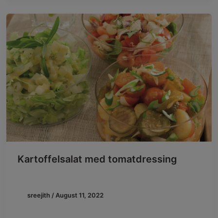
Kartoffelsalat med tomatdressing
sreejith
/
August 11, 2022
Prøv denne lette udgave af kartoffelsalat med en