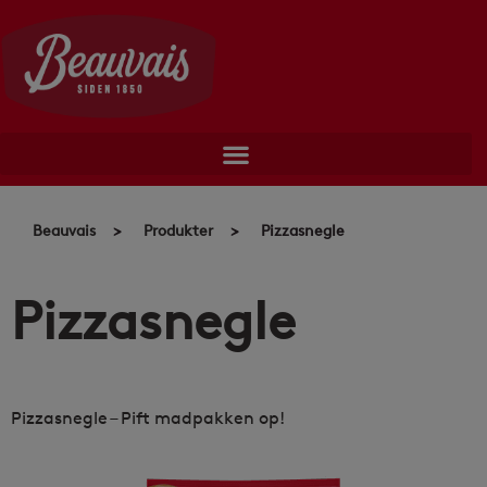
Skip
to
content
Beauvais
>
Produkter
>
Pizzasnegle
Pizzasnegle
Pizzasnegle – Pift madpakken op!