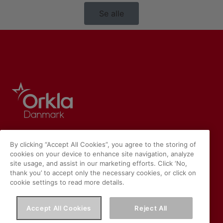
Se alle
By clicking “Accept All Cookies”, you agree to the storing of
cookies on your device to enhance site navigation, analyze
site usage, and assist in our marketing efforts. Click ‘No,
thank you’ to accept only the necessary cookies, or click on
cookie settings to read more details.
Accept All Cookies
Reject All
Vores hjemmeside placerer cookies på din enhed, hvis du har
Læs mere om Orklas behandling af personoplysninger, herunder
accepteret det i indstillingerne i din browser. Cookies bruges til