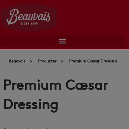
Skip
to
content
Beauvais
>
Produkter
>
Premium Cæsar Dressing
Premium Cæsar
Dressing