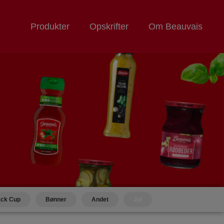
Produkter
Opskrifter
Om Beauvais
ck Cup
Bønner
Andet
Jul