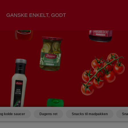
GANSKE ENKELT, GODT
og kolde saucer
Dagens ret
Snacks til madpakken
Sna