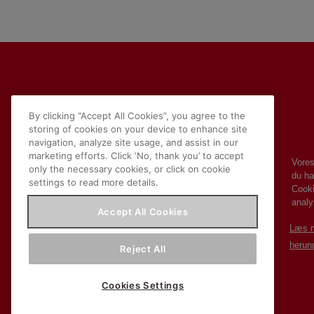
By clicking “Accept All Cookies”, you agree to the
storing of cookies on your device to enhance site
navigation, analyze site usage, and assist in our
marketing efforts. Click ‘No, thank you’ to accept
Vores
only the necessary cookies, or click on cookie
du ha
settings to read more details.
Cooki
Om Beauvais
analy
Kontakt
Accept All Cookies
Fortrolighed
Læs m
Persondatabeskyttelse og cookies
herund
Reject All
Fødevarestyrelsens smiley-rapporter
Konkurrencebetingelser
Cookies Settings