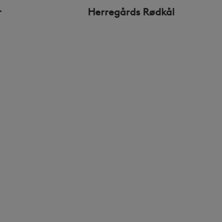
r
Herregårds Rødkål