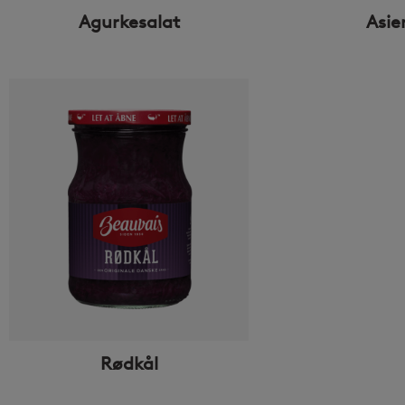
Agurkesalat
Asie
Rødkål