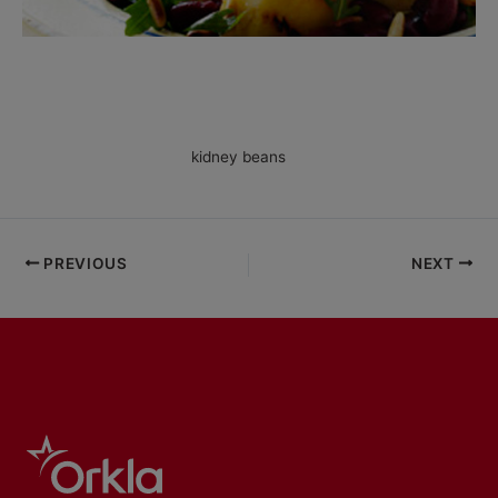
Salat med ananas og kidneybønner
I denne friske salat kombineres sødt og bittert med umami smagen
fra de bløde og mættende
kidney beans
. Salaten sender tankerne
mod varmere himmelstrøg og er perfekt tilbehør til grillet kød. Find
opskriften her.
PREVIOUS
NEXT