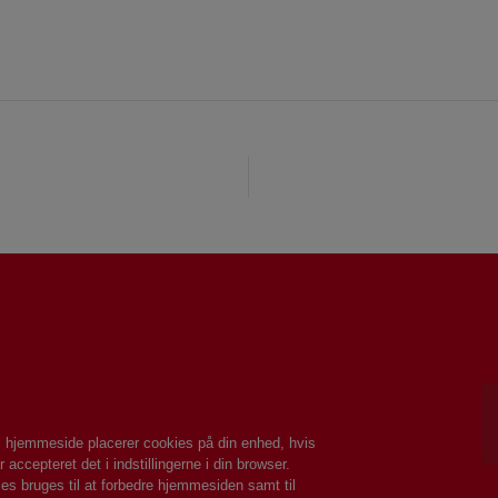
af danskernes absolutte favoritretter. Den er nem at tilberede
ække begejstring ved middagsbordet. Udskift oksekød med kylling
 hjemmeside placerer cookies på din enhed, hvis
r accepteret det i indstillingerne i din browser.
es bruges til at forbedre hjemmesiden samt til