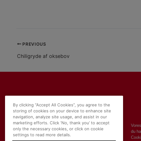
Klimavenlig pasta med kødsovs
Spaghetti bolognese, bedre kendt som pasta med kødsovs, er en 
dig her en opskrift på pasta med kødsovs, der uden tvivl vil v
PREVIOUS
Chiligryde af oksebov
By clicking “Accept All Cookies”, you agree to the
storing of cookies on your device to enhance site
navigation, analyze site usage, and assist in our
marketing efforts. Click ‘No, thank you’ to accept
Vores
only the necessary cookies, or click on cookie
du ha
settings to read more details.
Cooki
Om Beauvais