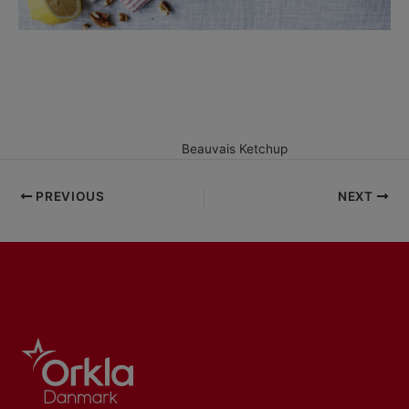
French Coleslaw med Spareribs
French coleslaw er lækkert tilbehør til bl.a. kød. Her finder du
Beauvais’ opskrift på french coleslaw, som vi foreslår, at du serverer
til spareribs med marianade af
Beauvais Ketchup
.
PREVIOUS
NEXT